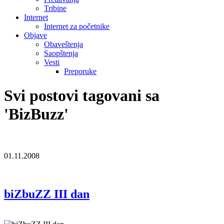
Tribine
Internet
Internet za početnike
Objave
Obaveštenja
Saopštenja
Vesti
Preporuke
Svi postovi tagovani sa
'BizBuzz'
01.11.2008
biZbuZZ III dan