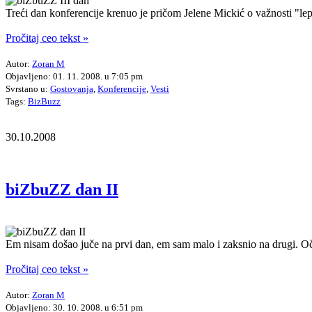
Treći dan konferencije krenuo je pričom Jelene Mickić o važnosti "le
Pročitaj ceo tekst »
Autor:
Zoran M
Objavljeno: 01. 11. 2008. u 7:05 pm
Svrstano u:
Gostovanja
,
Konferencije
,
Vesti
Tags:
BizBuzz
30.10.2008
biZbuZZ dan II
Em nisam došao juče na prvi dan, em sam malo i zaksnio na drugi. Oče
Pročitaj ceo tekst »
Autor:
Zoran M
Objavljeno: 30. 10. 2008. u 6:51 pm