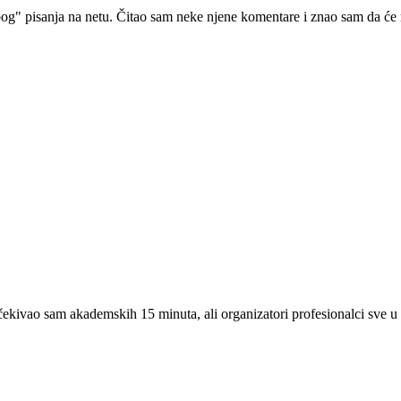
pog" pisanja na netu. Čitao sam neke njene komentare i znao sam da će 
kivao sam akademskih 15 minuta, ali organizatori profesionalci sve u 