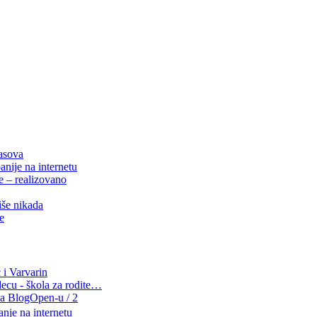
časova
nije na internetu
e – realizovano
iše nikada
e
 i Varvarin
decu - škola za rodite…
a BlogOpen-u / 2
nje na internetu