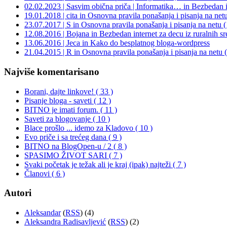
02.02.2023 | Sasvim obična priča | Informatika… in Bezbedan in
19.01.2018 | cita in Osnovna pravila ponašanja i pisanja na ne
23.07.2017 | S in Osnovna pravila ponašanja i pisanja na netu 
12.08.2016 | Bojana in Bezbedan internet za decu iz ruralnih sr
13.06.2016 | Jeca in Kako do besplatnog bloga-wordpress
21.04.2015 | R in Osnovna pravila ponašanja i pisanja na netu
Najviše komentarisano
Borani, dajte linkove! ( 33 )
Pisanje bloga - saveti ( 12 )
BITNO je imati forum. ( 11 )
Saveti za blogovanje ( 10 )
Blace prošlo ... idemo za Kladovo ( 10 )
Evo priče i sa trećeg dana ( 9 )
BITNO na BlogOpen-u / 2 ( 8 )
SPASIMO ŽIVOT SARI ( 7 )
Svaki početak je težak ali je kraj (ipak) najteži ( 7 )
Članovi ( 6 )
Autori
Aleksandar
(
RSS
) (4)
Aleksandra Radisavljević
(
RSS
) (2)