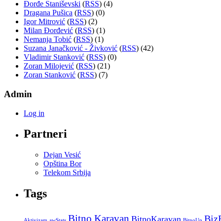
Đorđe Staniševski
(
RSS
) (4)
Dragana Pušica
(
RSS
) (0)
Igor Mitrović
(
RSS
) (2)
Milan Đorđević
(
RSS
) (1)
Nemanja Tobić
(
RSS
) (1)
Suzana Janačković - Živković
(
RSS
) (42)
Vladimir Stanković
(
RSS
) (0)
Zoran Milojević
(
RSS
) (21)
Zoran Stanković
(
RSS
) (7)
Admin
Log in
Partneri
Dejan Vesić
Opština Bor
Telekom Srbija
Tags
Bitno Karavan
Biz
BitnoKaravan
Aktivizam
awStats
BitnoUp