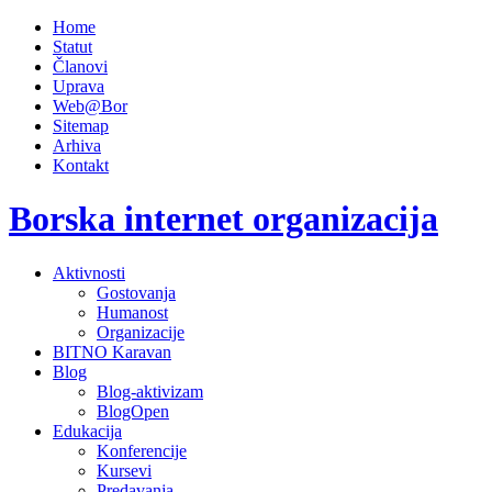
Home
Statut
Članovi
Uprava
Web@Bor
Sitemap
Arhiva
Kontakt
Borska internet organizacija
Aktivnosti
Gostovanja
Humanost
Organizacije
BITNO Karavan
Blog
Blog-aktivizam
BlogOpen
Edukacija
Konferencije
Kursevi
Predavanja