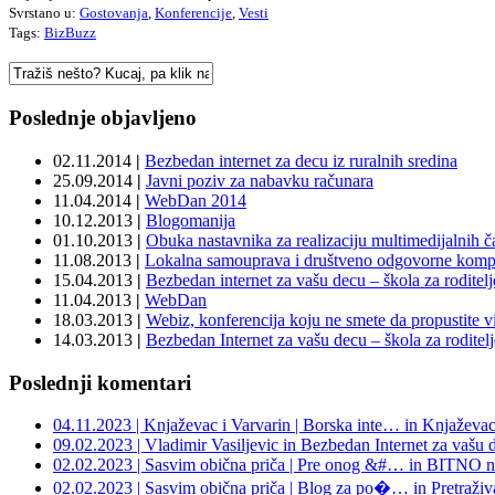
Svrstano u:
Gostovanja
,
Konferencije
,
Vesti
Tags:
BizBuzz
Poslednje objavljeno
02.11.2014
|
Bezbedan internet za decu iz ruralnih sredina
25.09.2014
|
Javni poziv za nabavku računara
11.04.2014
|
WebDan 2014
10.12.2013
|
Blogomanija
01.10.2013
|
Obuka nastavnika za realizaciju multimedijalnih 
11.08.2013
|
Lokalna samouprava i društveno odgovorne kompa
15.04.2013
|
Bezbedan internet za vašu decu – škola za roditelj
11.04.2013
|
WebDan
18.03.2013
|
Webiz, konferencija koju ne smete da propustite v
14.03.2013
|
Bezbedan Internet za vašu decu – škola za roditelj
Poslednji komentari
04.11.2023 | Knjaževac i Varvarin | Borska inte… in Knjaževac
09.02.2023 | Vladimir Vasiljevic in Bezbedan Internet za vašu 
02.02.2023 | Sasvim obična priča | Pre onog &#… in BITNO n
02.02.2023 | Sasvim obična priča | Blog za po�… in Pretraživa