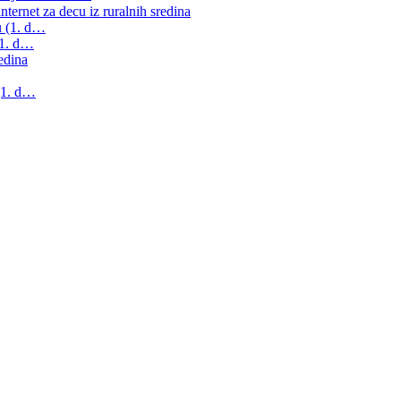
ternet za decu iz ruralnih sredina
tu (1. d…
(1. d…
edina
 (1. d…