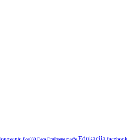
Edukacija
logovanje
facebook
Bor030
Deca
Društvene mreže