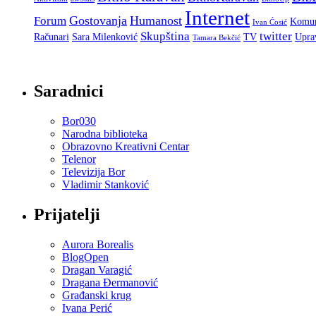
Internet
Gostovanja
Humanost
Forum
Komun
Ivan Ćosić
Skupština
twitter
Računari
Sara Milenković
TV
Upra
Tamara Bekčić
Saradnici
Bor030
Narodna biblioteka
Obrazovno Kreativni Centar
Telenor
Televizija Bor
Vladimir Stanković
Prijatelji
Aurora Borealis
BlogOpen
Dragan Varagić
Dragana Đermanović
Građanski krug
Ivana Perić