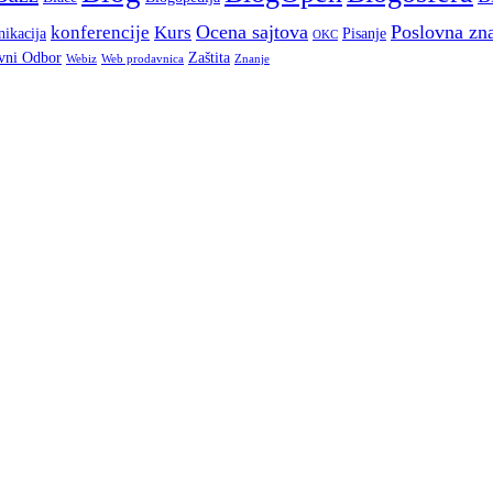
Ocena sajtova
Poslovna zn
konferencije
Kurs
ikacija
Pisanje
OKC
vni Odbor
Zaštita
Webiz
Web prodavnica
Znanje