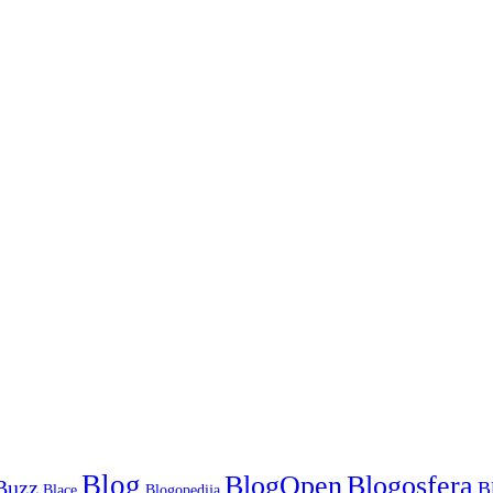
Blog
Blogosfera
BlogOpen
Buzz
B
Blace
Blogopedija