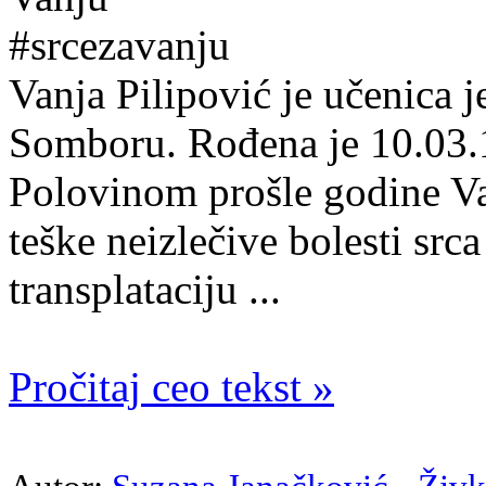
Vanja Pilipović je učenica
Somboru. Rođena je 10.03.1
Polovinom prošle godine Van
teške neizlečive bolesti srca
transplataciju ...
Pročitaj ceo tekst »