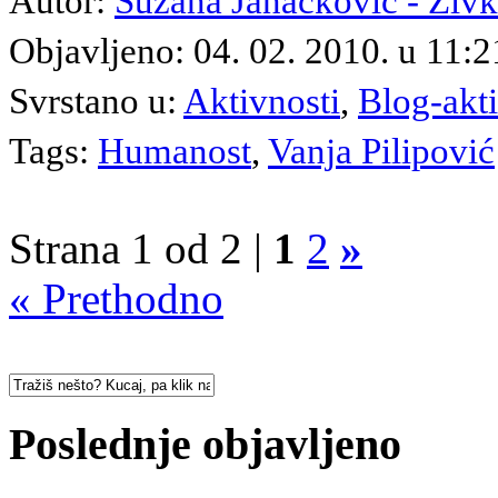
Autor:
Suzana Janačković - Živ
Objavljeno: 04. 02. 2010. u 11
Svrstano u:
Aktivnosti
,
Blog-akt
Tags:
Humanost
,
Vanja Pilipović
Strana 1 od 2 |
1
2
»
« Prethodno
Poslednje objavljeno