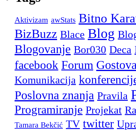
Bitno Kar
Aktivizam
awStats
Blog
BizBuzz
Blace
Blo
Blogovanje
Bor030
Deca
Gostova
facebook
Forum
konferencij
Komunikacija
Poslovna znanja
Pravila
Programiranje
Projekat
Ra
twitter
TV
Upr
Tamara Bekčić