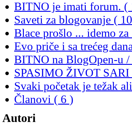
BITNO je imati forum. ( 
Saveti za blogovanje ( 10
Blace prošlo ... idemo za
Evo priče i sa trećeg dana
BITNO na BlogOpen-u / 2
SPASIMO ŽIVOT SARI (
Svaki početak je težak ali 
Članovi ( 6 )
Autori