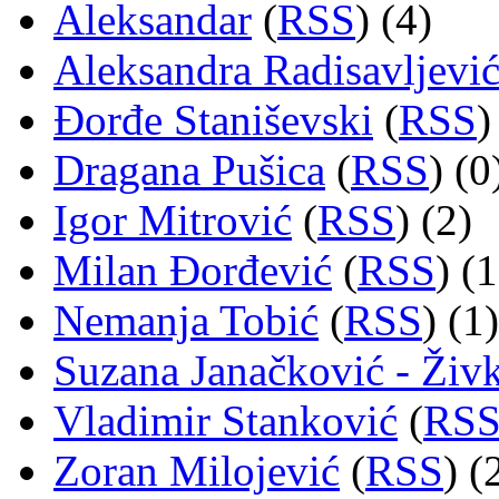
Aleksandar
(
RSS
) (4)
Aleksandra Radisavljevi
Đorđe Staniševski
(
RSS
)
Dragana Pušica
(
RSS
) (0
Igor Mitrović
(
RSS
) (2)
Milan Đorđević
(
RSS
) (1
Nemanja Tobić
(
RSS
) (1)
Suzana Janačković - Živ
Vladimir Stanković
(
RS
Zoran Milojević
(
RSS
) (