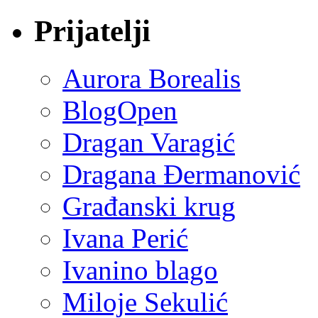
Prijatelji
Aurora Borealis
BlogOpen
Dragan Varagić
Dragana Đermanović
Građanski krug
Ivana Perić
Ivanino blago
Miloje Sekulić