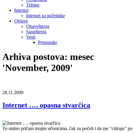
Tribine
Internet
Internet za početnike
Objave
Obaveštenja
Saopštenja
Vesti
Preporuke
Arhiva postova: mesec
'November, 2009'
28.11.2009
Internet …. opasna stvarčica
To stalno pričam mojim učenicima, čak su počeli i da me "citiraju" po ho