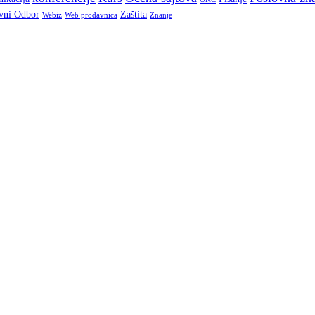
vni Odbor
Zaštita
Webiz
Web prodavnica
Znanje