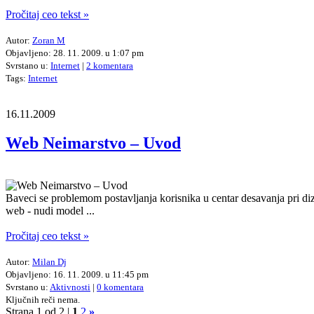
Pročitaj ceo tekst »
Autor:
Zoran M
Objavljeno: 28. 11. 2009. u 1:07 pm
Svrstano u:
Internet
|
2 komentara
Tags:
Internet
16.11.2009
Web Neimarstvo – Uvod
Baveci se problemom postavljanja korisnika u centar desavanja pri diza
web - nudi model ...
Pročitaj ceo tekst »
Autor:
Milan Dj
Objavljeno: 16. 11. 2009. u 11:45 pm
Svrstano u:
Aktivnosti
|
0 komentara
Ključnih reči nema.
Strana 1 od 2 |
1
2
»