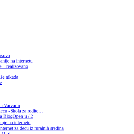
časova
nije na internetu
e – realizovano
iše nikada
e
 i Varvarin
decu - škola za rodite…
a BlogOpen-u / 2
nje na internetu
ternet za decu iz ruralnih sredina
tu (1. d…