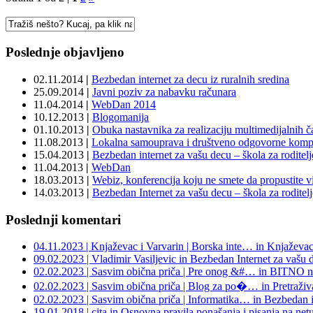
Poslednje objavljeno
02.11.2014
|
Bezbedan internet za decu iz ruralnih sredina
25.09.2014
|
Javni poziv za nabavku računara
11.04.2014
|
WebDan 2014
10.12.2013
|
Blogomanija
01.10.2013
|
Obuka nastavnika za realizaciju multimedijalnih 
11.08.2013
|
Lokalna samouprava i društveno odgovorne kompa
15.04.2013
|
Bezbedan internet za vašu decu – škola za roditelj
11.04.2013
|
WebDan
18.03.2013
|
Webiz, konferencija koju ne smete da propustite v
14.03.2013
|
Bezbedan Internet za vašu decu – škola za roditelj
Poslednji komentari
04.11.2023 | Knjaževac i Varvarin | Borska inte… in Knjaževac
09.02.2023 | Vladimir Vasiljevic in Bezbedan Internet za vašu 
02.02.2023 | Sasvim obična priča | Pre onog &#… in BITNO n
02.02.2023 | Sasvim obična priča | Blog za po�… in Pretraživa
02.02.2023 | Sasvim obična priča | Informatika… in Bezbedan in
19.01.2018 | cita in Osnovna pravila ponašanja i pisanja na ne