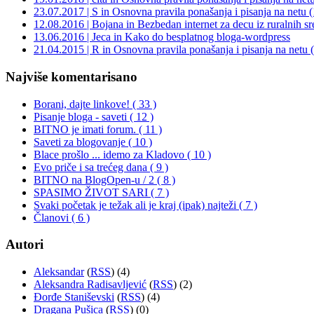
23.07.2017 | S in Osnovna pravila ponašanja i pisanja na netu 
12.08.2016 | Bojana in Bezbedan internet za decu iz ruralnih sr
13.06.2016 | Jeca in Kako do besplatnog bloga-wordpress
21.04.2015 | R in Osnovna pravila ponašanja i pisanja na netu
Najviše komentarisano
Borani, dajte linkove! ( 33 )
Pisanje bloga - saveti ( 12 )
BITNO je imati forum. ( 11 )
Saveti za blogovanje ( 10 )
Blace prošlo ... idemo za Kladovo ( 10 )
Evo priče i sa trećeg dana ( 9 )
BITNO na BlogOpen-u / 2 ( 8 )
SPASIMO ŽIVOT SARI ( 7 )
Svaki početak je težak ali je kraj (ipak) najteži ( 7 )
Članovi ( 6 )
Autori
Aleksandar
(
RSS
) (4)
Aleksandra Radisavljević
(
RSS
) (2)
Đorđe Staniševski
(
RSS
) (4)
Dragana Pušica
(
RSS
) (0)