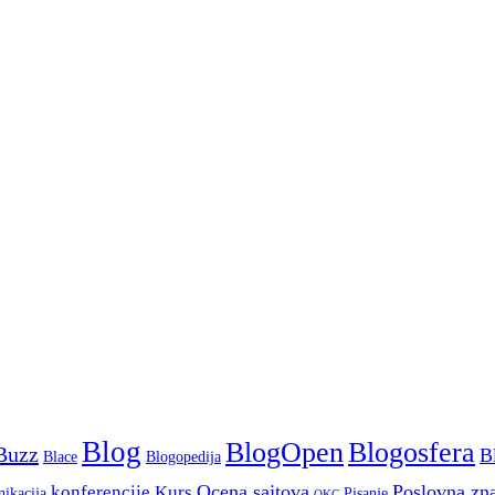
Blog
Blogosfera
BlogOpen
Buzz
B
Blace
Blogopedija
Ocena sajtova
Poslovna zn
konferencije
Kurs
ikacija
Pisanje
OKC