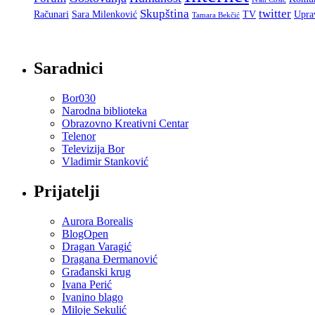
Skupština
twitter
Računari
Sara Milenković
TV
Upra
Tamara Bekčić
Saradnici
Bor030
Narodna biblioteka
Obrazovno Kreativni Centar
Telenor
Televizija Bor
Vladimir Stanković
Prijatelji
Aurora Borealis
BlogOpen
Dragan Varagić
Dragana Đermanović
Građanski krug
Ivana Perić
Ivanino blago
Miloje Sekulić