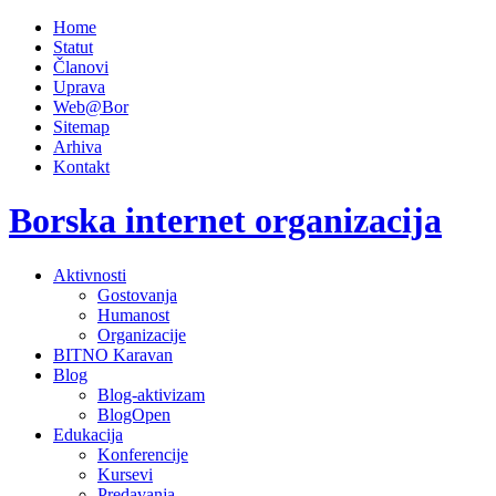
Home
Statut
Članovi
Uprava
Web@Bor
Sitemap
Arhiva
Kontakt
Borska internet organizacija
Aktivnosti
Gostovanja
Humanost
Organizacije
BITNO Karavan
Blog
Blog-aktivizam
BlogOpen
Edukacija
Konferencije
Kursevi
Predavanja