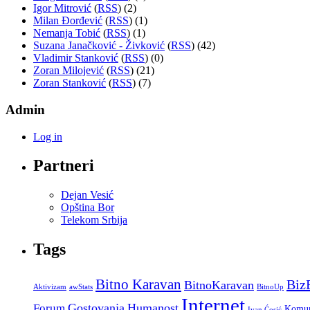
Igor Mitrović
(
RSS
) (2)
Milan Đorđević
(
RSS
) (1)
Nemanja Tobić
(
RSS
) (1)
Suzana Janačković - Živković
(
RSS
) (42)
Vladimir Stanković
(
RSS
) (0)
Zoran Milojević
(
RSS
) (21)
Zoran Stanković
(
RSS
) (7)
Admin
Log in
Partneri
Dejan Vesić
Opština Bor
Telekom Srbija
Tags
Bitno Karavan
Biz
BitnoKaravan
Aktivizam
awStats
BitnoUp
Internet
Gostovanja
Humanost
Forum
Komun
Ivan Ćosić