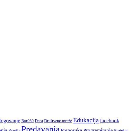
Edukacija
logovanje
facebook
Bor030
Deca
Društvene mreže
Predavanja
anja
Preporuka
Programiranje
Pravila
Projekat